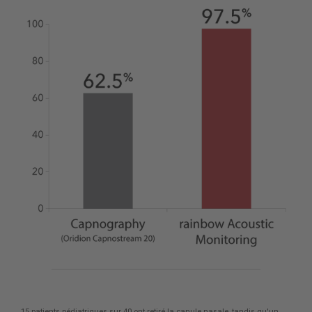
15 patients pédiatriques sur 40 ont retiré la canule nasale, tandis qu'un