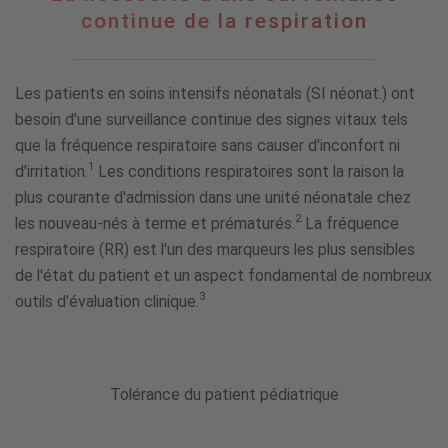
nécessité
continue de la respiration
d'une
surveillance
continue
Les patients en soins intensifs néonatals (SI néonat.) ont
de
la
besoin d'une surveillance continue des signes vitaux tels
respiration
que la fréquence respiratoire sans causer d'inconfort ni
1
d'irritation.
Les conditions respiratoires sont la raison la
plus courante d'admission dans une unité néonatale chez
2
les nouveau-nés à terme et prématurés.
La fréquence
respiratoire (RR) est l'un des marqueurs les plus sensibles
de l'état du patient et un aspect fondamental de nombreux
3
outils d'évaluation clinique.
Tolérance du patient pédiatrique