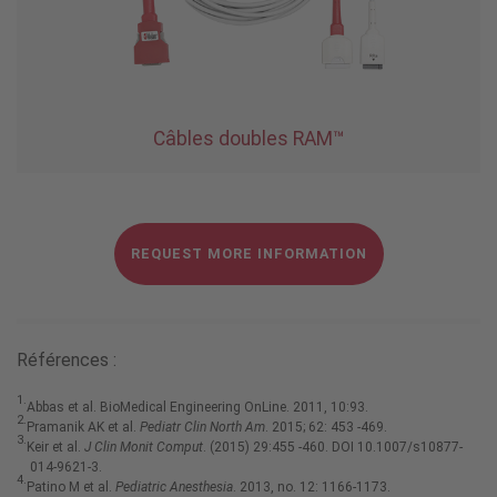
Câbles doubles RAM™
REQUEST MORE INFORMATION
Références :
1.
Abbas et al. BioMedical Engineering OnLine. 2011, 10:93.
2.
Pramanik AK et al.
Pediatr Clin North Am
. 2015; 62: 453 -469.
3.
Keir et al.
J Clin Monit Comput
. (2015) 29:455 -460. DOI 10.1007/s10877-
014-9621-3.
4.
Patino M et al.
Pediatric Anesthesia
. 2013, no. 12: 1166-1173.