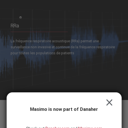
Skip to content
-
SEARCH
BUTTON
®
RRa
La fréquence respiratoire acoustique (RRa) permet une
surveillance non invasive et continue de la fréquence respiratoire
pour toutes les populations de patients
CLOSE
Masimo is now part of Danaher