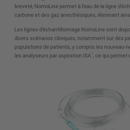
problèmes
breveté, NomoLine permet à l’eau de la ligne d’éch
carbone et des gaz anesthésiques, éliminant ainsi
d'échantillonn
Les lignes d’échantillonnage NomoLine sont dispon
divers scénarios cliniques, notamment sur des pat
courants
populations de patients, y compris les nouveau-
™
les analyseurs par aspiration ISA
, ce qui permet
avec
la
technologie
NomoLine™