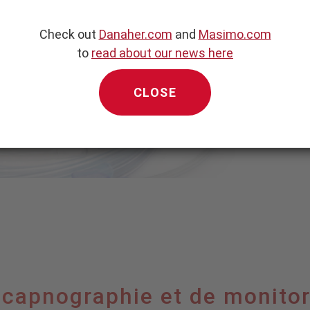
 capnographie et de monitorage des gaz
Check out
Danaher.com
and
Masimo.com
to
read about our news here
CLOSE
 capnographie et de monito