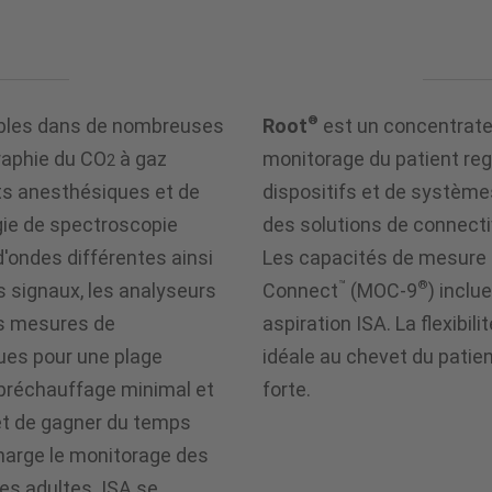
®
bles dans de nombreuses
Root
est un concentrate
raphie du CO
à gaz
monitorage du patient re
2
nts anesthésiques et de
dispositifs et de systèm
ogie de spectroscopie
des solutions de connectiv
d'ondes différentes ainsi
Les capacités de mesure
™
®
 signaux, les analyseurs
Connect
(MOC-9
) inclu
es mesures de
aspiration ISA. La flexibil
ues pour une plage
idéale au chevet du patien
préchauffage minimal et
forte.
et de gagner du temps
charge le monitorage des
es adultes. ISA se