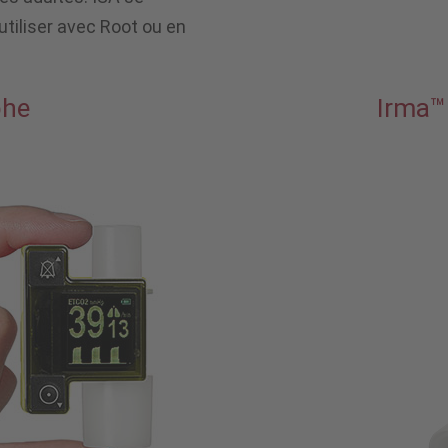
tiliser avec Root ou en
phe
Irma™