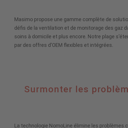
de
de
Masimo propose une gamme complète de solutions 
défis de la ventilation et de monitorage des gaz d
capnographie
capnographie
soins à domicile et plus encore. Notre plage s'é
par des offres d'OEM flexibles et intégrées.
et
de
Surmonter
Surmonter les problèm
monitorage
les
multigaz
La technologie NomoLine élimine les problèmes co