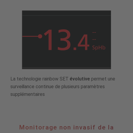
La technologie rainbow SET
évolutive
permet une
surveillance continue de plusieurs paramètres
supplémentaires
Monitorage
Monitorage non invasif de la
non