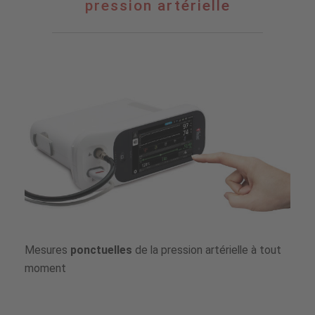
pression artérielle
invasif
de
la
pression
artérielle
Mesures
ponctuelles
de la pression artérielle à tout
moment