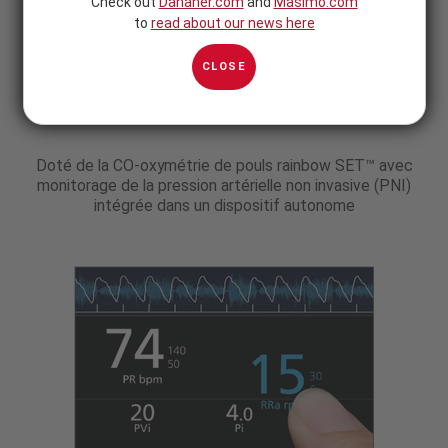
Check out
Danaher.com
and
Masimo.com
to
read about our news here
CLOSE
Doté de la CO-oxymétrie de pouls rainbow SET™ avec
monitorage de la pression artérielle non invasive (PNI)
intégrée dans un dispositif autonome