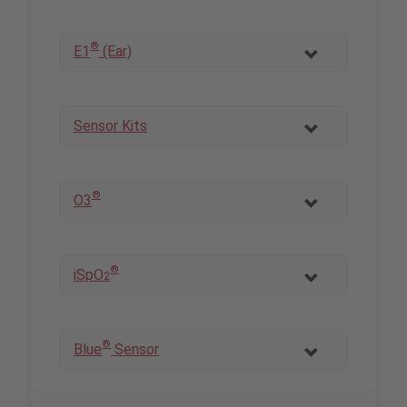
®
E1
(Ear)
Sensor Kits
®
O3
®
iSpO
2
®
Blue
Sensor