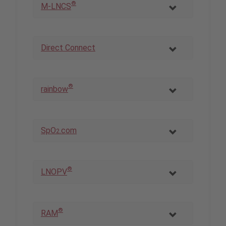
®
M-LNCS
Direct Connect
®
rainbow
SpO
.com
2
®
LNOPV
®
RAM