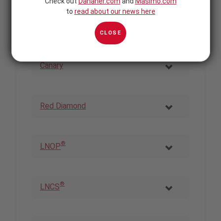
Check out
Danaher.com
and
Masimo.com
to
read about our news here
®
Radius Tº
CLOSE
Canary
Red Diamond
®
LNOP
®
LNCS