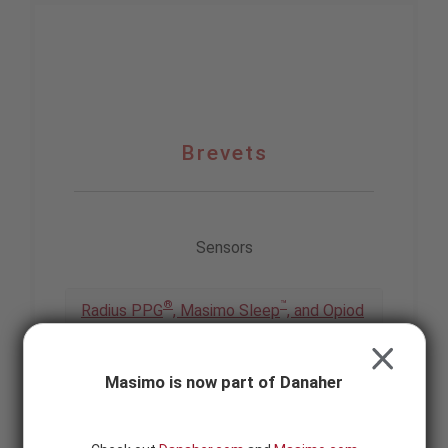
Brevets
Skip to content
-
SEARCH
BUTTON
Brevets
Brevets
Sensors
®
™
Radius PPG
, Masimo Sleep
, and Opiod
®
Halo
CLOSE
Masimo is now part of Danaher
®
Centroid