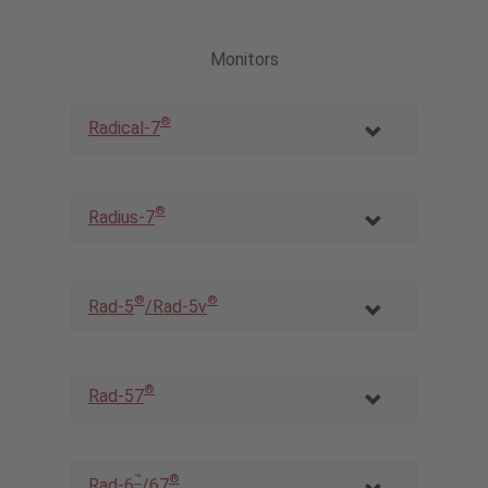
Monitors
®
Radical-7
®
Radius-7
®
®
Rad-5
/Rad-5v
®
Rad-57
™
®
Rad-6
/67