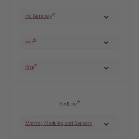
®
Iris Gateway
®
Eve
®
Kite
®
SedLine
Monitor, Modules, and Sensors