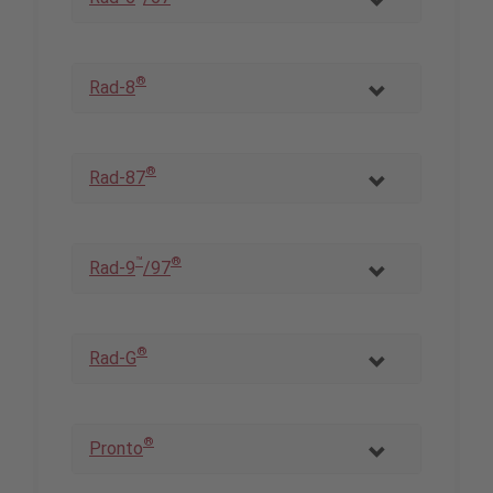
®
Rad-8
®
Rad-87
™
®
Rad-9
/97
®
Rad-G
®
Pronto