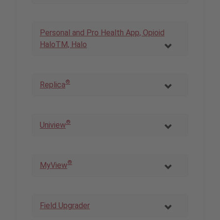
Personal and Pro Health App, Opioid
HaloTM, Halo
®
Replica
®
Uniview
®
MyView
Field Upgrader