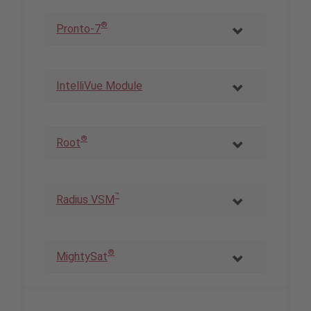
®
Pronto-7
IntelliVue Module
®
Root
™
Radius VSM
®
MightySat