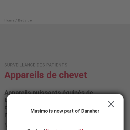
Skip to content
-
SEARCH
BUTTON
Home
/
Bedside
Bedside
SURVEILLANCE DES PATIENTS
Appareils de chevet
Appareils puissants équipés de
technologies de surveillance, de
CLOSE
connectivité et d’automatisation de
Masimo is now part of Danaher
nouvelle génération
Masimo propose une variété d’appareils de surveillance