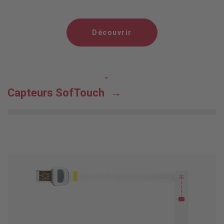
Découvrir
™
Capteurs SofTouch