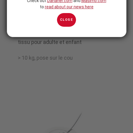
Check out
Danaher.com
and
Masimo.com
to
read about our news here
RAS-125c
CLOSE
Capteur de respiration acoustique en
tissu pour adulte et enfant
> 10 kg, pose sur le cou