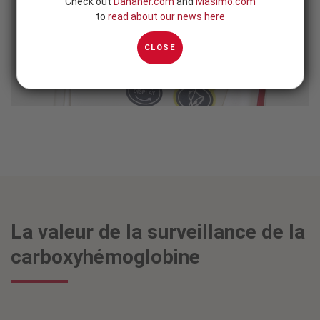
Check out
Danaher.com
and
Masimo.com
to
read about our news here
CLOSE
La valeur de la surveillance de la
carboxyhémoglobine