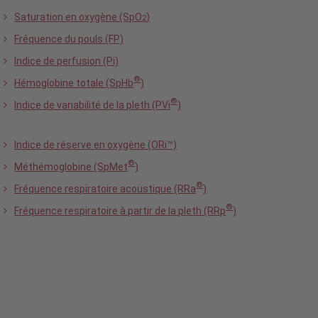
Saturation en oxygène (SpO
)
2
Fréquence du pouls (FP)
Indice de perfusion (Pi)
®
Hémoglobine totale (SpHb
)
®
Indice de variabilité de la pleth (PVi
)
Indice de réserve en oxygène (ORi™)
®
Méthémoglobine (SpMet
)
®
Fréquence respiratoire acoustique (RRa
)
®
Fréquence respiratoire à partir de la pleth (RRp
)