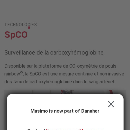
Skip to content
-
SEARCH
BUTTON
TECHNOLOGIES
®
SpCO
Surveillance de la carboxyhémoglobine
Disponible sur la plateforme de CO-oxymétrie de pouls
®
rainbow
, la SpCO est une mesure continue et non invasive
des taux de carboxyhémoglobine dans le sang artériel.
CLOSE
Masimo is now part of Danaher