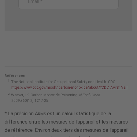
Références
The National Institute for Occupational Safety and Health. CDC.
https://www.cdc.gov/niosh/ carbon-monoxide/about/?CDC_AAref_Vall
Weaver, LK. Carbon Monoxide Poisoning.
N Engl J Med
.
2009;360(12):1217-25.
* La précision A
est un calcul statistique de la
RMS
différence entre les mesures de l’appareil et les mesures
de référence. Environ deux tiers des mesures de l’appareil