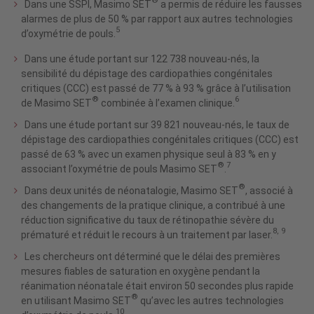
®
Dans une SSPI, Masimo SET
a permis de réduire les fausses
alarmes de plus de 50 % par rapport aux autres technologies
5
d’oxymétrie de pouls.
Dans une étude portant sur 122 738 nouveau-nés, la
sensibilité du dépistage des cardiopathies congénitales
critiques (CCC) est passé de 77 % à 93 % grâce à l’utilisation
®
6
de Masimo SET
combinée à l’examen clinique.
Dans une étude portant sur 39 821 nouveau-nés, le taux de
dépistage des cardiopathies congénitales critiques (CCC) est
passé de 63 % avec un examen physique seul à 83 % en y
®
7
associant l’oxymétrie de pouls Masimo SET
.
®
Dans deux unités de néonatalogie, Masimo SET
, associé à
des changements de la pratique clinique, a contribué à une
réduction significative du taux de rétinopathie sévère du
8, 9
prématuré et réduit le recours à un traitement par laser.
Les chercheurs ont déterminé que le délai des premières
mesures fiables de saturation en oxygène pendant la
réanimation néonatale était environ 50 secondes plus rapide
®
en utilisant Masimo SET
qu’avec les autres technologies
10