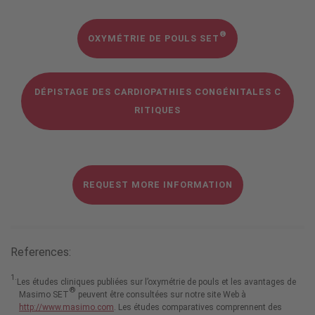
sur
®
Masimo
®
SET
OXYMÉTRIE DE POULS SET
DÉPISTAGE DES CARDIOPATHIES CONGÉNITALES C
RITIQUES
REQUEST MORE INFORMATION
References:
1.
Les études cliniques publiées sur l’oxymétrie de pouls et les avantages de
®
Masimo SET
peuvent être consultées sur notre site Web à
http://www.masimo.com
. Les études comparatives comprennent des