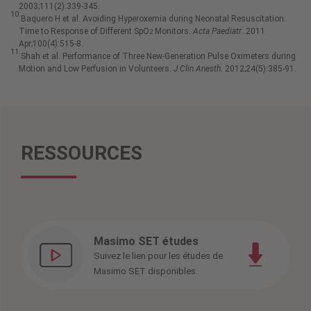
2003;111(2):339-345.
10.
Baquero H et al. Avoiding Hyperoxemia during Neonatal Resuscitation:
Time to Response of Different SpO
Monitors.
Acta Paediatr
. 2011
2
Apr;100(4):515-8.
11.
Shah et al. Performance of Three New-Generation Pulse Oximeters during
Motion and Low Perfusion in Volunteers.
J Clin Anesth.
2012;24(5):385-91.
RESSOURCES
Masimo SET études
Suivez le lien pour les études de
Masimo SET disponibles.