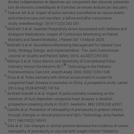
études indépendantes et objectives qui comportent des résumés présentés
lors de réunions scientifiques et d'articles de revues évalués par des pairs.
2.
Taenzer AH et al. Impact of pulse oximetry surveillance on rescue events
and intensive care unit transfers: a before-and-after concurrence
study.
Anesthesiology
. 2010:112(2):282-287.
3.
McGrath S et al. Inpatient Respiratory Arrest Associated with Sedative and
Analgesic Medications: Impact of Continuous Monitoring on Patient
Mortality and Severe Morbidity.
J Patient Saf.
14 March 2020.
4.
McGrath S et al. Surveillance Monitoring Management for General Care
Units: Strategy, Design, and Implementation. The Joint Commission
Journal on Quality and Patient Safety. 2016 Jul;42(7):293-302.
5.
Malviya S et al. False Alarms and Sensitivity of Conventional Pulse
®
Oximetry Versus the Masimo SET
Technology in the Pediatric
Postanesthesia Care Unit.
Anesth Analg
2000; 90(6):1336-1340.
6.
Zhao et al. Pulse oximetry with clinical assessment to screen for
congenital heart disease in neonates in China: a prospective study.
Lancet
2014 Aug 30;384(9945):747-54.
7.
de-Wahl Granelli A et al. Impact of pulse oximetry screening on the
detection of duct dependent congenital heart disease: a Swedish
prospective screening study in 39,821 newborns.
BMJ
2009;338:a3037.
8.
Castillo et al. Prevention of retinopathy of prematurity in preterm infants
through changes in clinical practice and SpO
Technology.
Acta Paediatr
.
2
2011 Feb;100(2):188-92.
9.
Sola et al. Can changes in clinical practice decrease the incidence of severe
retinopathy of prematurity in very low birth weight infants?
Pediatrics