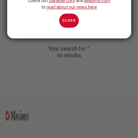
Check out
Danaher.com
and
Masimo.com
to
read about our news here
CLOSE
Search result
Your search for
""
no results