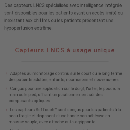
Des capteurs LNCS spécialisés avec intelligence intégrée
sont disponibles pour les patients ayant un accès limité ou
inexistant aux chiffres ou les patients présentant une
hypoperfusion extrême.
Capteurs
Capteurs LNCS à usage unique
LNCS
à
usage
unique
Adaptés au monitorage continu sur le court ou le long terme
des patients adultes, enfants, nourrissons et nouveau-nés
Conçus pour une application sur le doigt, l'orteil, le pouce, la
main ou le pied, offrant un positionnement sûr des
composants optiques
Les capteurs SofTouch™ sont conçus pour les patients à la
peau fragile et disposent d'une bande non adhésive en
mousse souple, avec attache auto-agrippante.