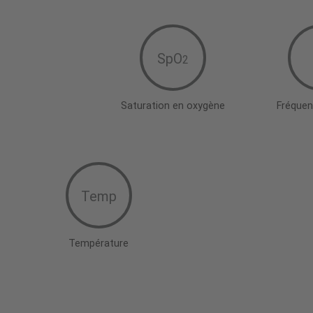
SpO
2
Saturation en oxygène
Fréquen
Temp
Température