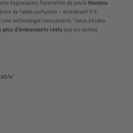
nts hypoxiques, l’oxymétrie de pouls
Masimo
ns de faible perfusion – entraînant 3 %
2
c une technologie concurrente.
Deux études
s plus d’événements réels
que les autres
aible
2