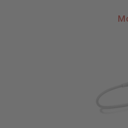
Moniteur
Mo
polyvalent
à
connecter