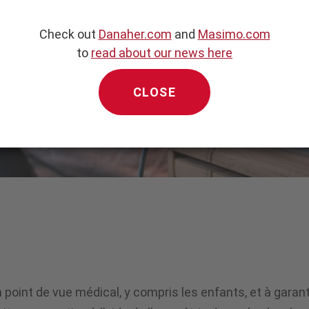
Check out
Danaher.com
and
Masimo.com
to
read about our news here
CLOSE
point de vue médical, y compris les enfants, et à garantir