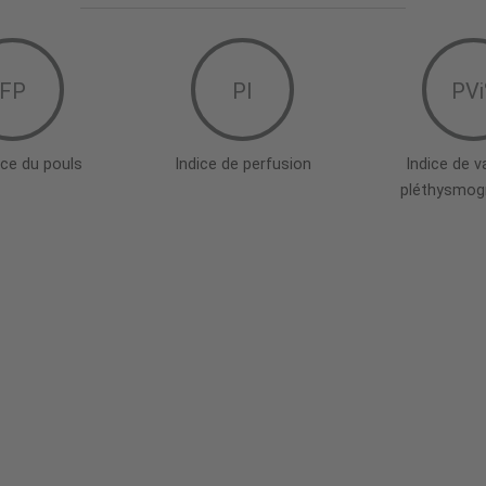
FP
PI
PVi
ce du pouls
Indice de perfusion
Indice de va
pléthysmog