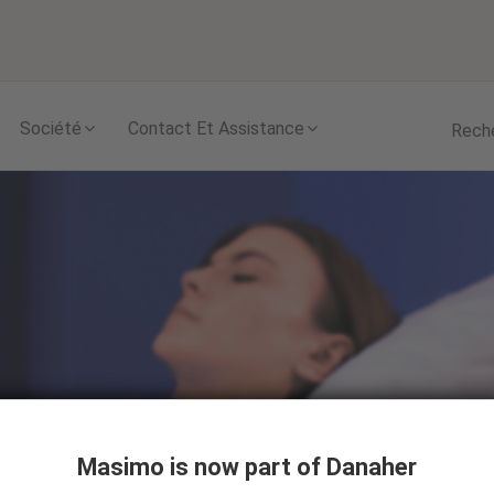
Skip to content
Société
Contact Et Assistance
Rech
Masimo is now part of Danaher
re