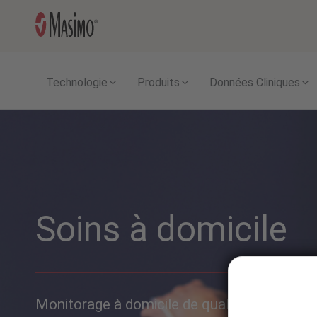
Technologie
Produits
Données Cliniques
Soins à domicile
Monitorage à domicile de qualité hospitaliè