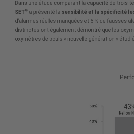
Masimo
Dans une étude comparant la capacité de trois te
®
SET
a présenté la
sensibilité et la spécificité l
d’alarmes réelles manquées et 5 % de fausses ala
SET
®
distinctes ont également démontré que les oxy
oxymètres de pouls « nouvelle génération » étudié
Measure-
through
Perfo
Motion
and
Low