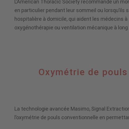
L’American Thoracic Society recommande un monito
en particulier pendant leur sommeil ou lorsqu’ils
à
hospitalière à domicile, qui aident les médecins 
oxygénothérapie ou ventilation mécanique à long
domicile
Oxymétrie
Oxymétrie de poul
de
La technologie avancée Masimo, Signal Extracti
pouls
l’oxymétrie de pouls conventionnelle en permetta