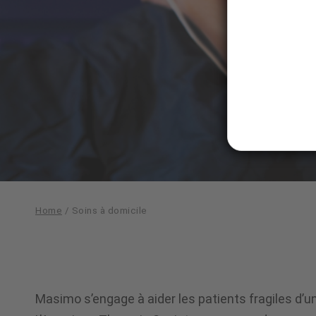
Home
/
Soins à domicile
Soins
Masimo s’engage à aider les patients fragiles d’un 