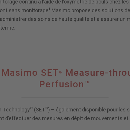
rage continu à l’aide de l’oxymétrie de pouls chez les
1
 sont sans monitorage
Masimo propose des solutions de m
à administrer des soins de haute qualité et à assurer un 
 terme.
s Masimo SET
Measure-thro
®
Perfusion™
®
®
on Technology
(SET
) – également disponible pour les s
nt d’effectuer des mesures en dépit de mouvements et d