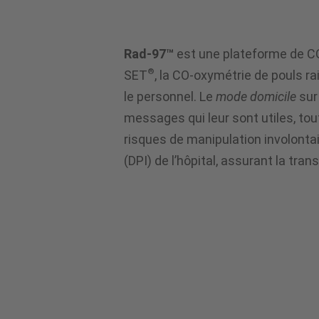
Rad-97™
est une plateforme de CO
®
SET
, la CO-oxymétrie de pouls r
le personnel. Le
mode domicile
sur
messages qui leur sont utiles, tou
risques de manipulation involonta
(DPI) de l’hôpital, assurant la t
Mesures